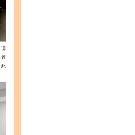
；调
；管
；此