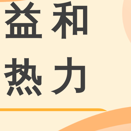
益 和
热 力
-YIHERELI-